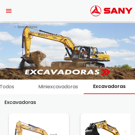
Saltar al contenido principal
Sany
Excavadoras
Excavadoras
Todos
Miniexcavadoras
Excavadoras