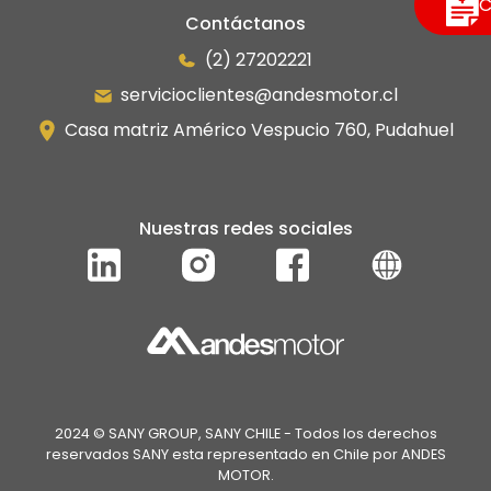
C
Manipulador Telescópico
Contáctanos
(2) 27202221
servicioclientes@andesmotor.cl
Casa matriz Américo Vespucio 760, Pudahuel
Nuestras redes sociales
2024 © SANY GROUP, SANY CHILE - Todos los derechos
reservados SANY esta representado en Chile por ANDES
MOTOR.