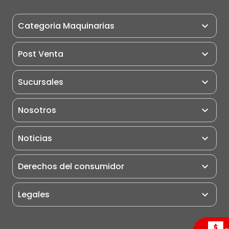
Categoria Maquinarias
Maquinarias
Post Venta
Miniexcavadoras
Post Venta
Sucursales
Excavadoras
Pauta de Matención
Retroexcavadoras
Nosotros
Puntos de Servicio
Cargadores Frontales
Motoniveladoras
Noticias
Rodillo Compactador
Derechos del consumidor
Camiones
Grúas
Legales
Portuarios
Eléctricos