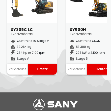
SY305C LC
SY500H
Excavadoras
Excavadoras
Cummins L9 Stage V
Cummins QSX12
32.264 Kg
53.300 kg
284 hp @ 2100 rpm
298 kW a 2.100 rpm
Stage V
Stage 5
Ver detalles
Cotizar
Ver detalles
Cotizar