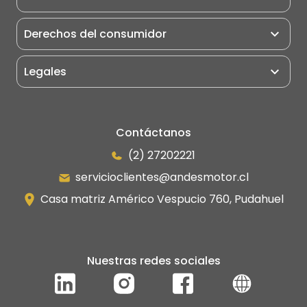
Rodillo Compactador
Derechos del consumidor
Camiones
Grúas
Legales
Portuarios
Eléctricos
Manipulador Telescópico
Contáctanos
(2) 27202221
servicioclientes@andesmotor.cl
Casa matriz Américo Vespucio 760, Pudahuel
Nuestras redes sociales