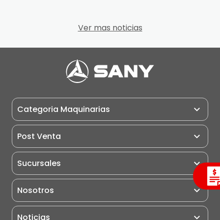
Ver mas noticias
Categoria Maquinarias
Maquinarias
Post Venta
Miniexcavadoras
Post Venta
Sucursales
Excavadoras
Pauta de Matención
Retroexcavadoras
Nosotros
Puntos de Servicio
Cargadores Frontales
Motoniveladoras
Noticias