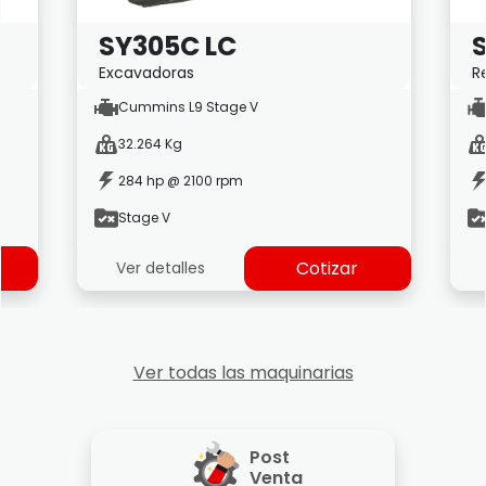
SY305C LC
Excavadoras
R
Cummins L9 Stage V
32.264 Kg
284 hp @ 2100 rpm
Stage V
Cotizar
Ver detalles
Ver todas las maquinarias
Post
Venta