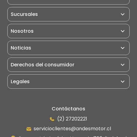
Miniexcavadoras
Post Venta
Sucursales
Excavadoras
Pauta de Matención
Retroexcavadoras
Nosotros
Puntos de Servicio
Cargadores Frontales
Motoniveladoras
Noticias
Rodillo Compactador
Derechos del consumidor
Camiones
Grúas
Legales
Portuarios
Eléctricos
Manipulador Telescópico
Contáctanos
(2) 27202221
servicioclientes@andesmotor.cl