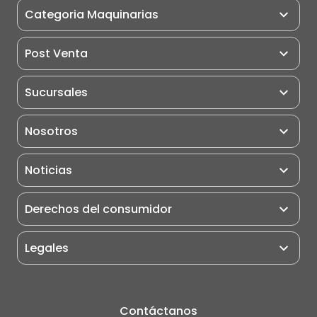
Categoria Maquinarias
Maquinarias
Post Venta
Miniexcavadoras
Post Venta
Sucursales
Excavadoras
Pauta de Matención
Retroexcavadoras
Nosotros
Puntos de Servicio
Cargadores Frontales
Motoniveladoras
Noticias
Rodillo Compactador
Derechos del consumidor
Camiones
Grúas
Legales
Portuarios
Eléctricos
Manipulador Telescópico
Contáctanos