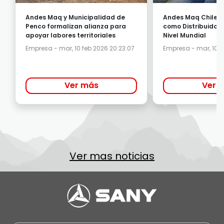
Andes Maq y Municipalidad de
Andes Maq Chile 
Penco formalizan alianza para
como Distribuidor 
apoyar labores territoriales
Nivel Mundial
Empresa - mar, 10 feb 2026 20:23:07
Empresa - mar, 10 f
Ver más
Ver 
Ver mas noticias