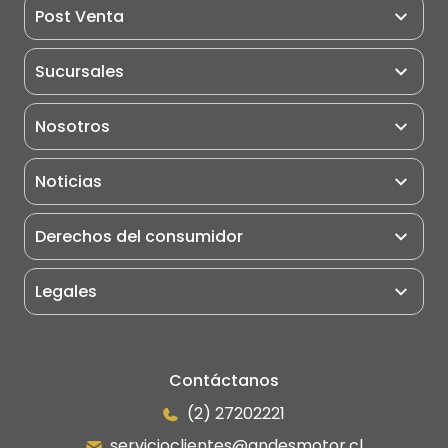
Maquinarias
Post Venta
Miniexcavadoras
Post Venta
Sucursales
Excavadoras
Pauta de Matención
Retroexcavadoras
Nosotros
Puntos de Servicio
Cargadores Frontales
Motoniveladoras
Noticias
Rodillo Compactador
Derechos del consumidor
Camiones
Grúas
Legales
Portuarios
Eléctricos
Manipulador Telescópico
Contáctanos
(2) 27202221
servicioclientes@andesmotor.cl