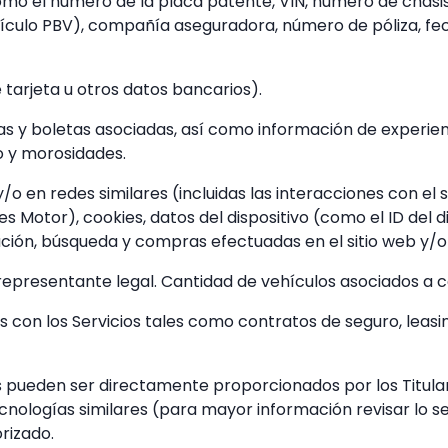
como el número de la placa patente, VIN, número de chasi
hículo PBV), compañía aseguradora, número de póliza, fec
 tarjeta u otros datos bancarios).
s y boletas asociadas, así como información de experiencia 
o y morosidades.
/o en redes similares (incluidas las interacciones con el 
 Motor), cookies, datos del dispositivo (como el ID del dis
vegación, búsqueda y compras efectuadas en el sitio web y
representante legal. Cantidad de vehículos asociados a c
s con los Servicios tales como contratos de seguro, leasi
 pueden ser directamente proporcionados por los Titular
nologías similares (para mayor información revisar lo señ
rizado.