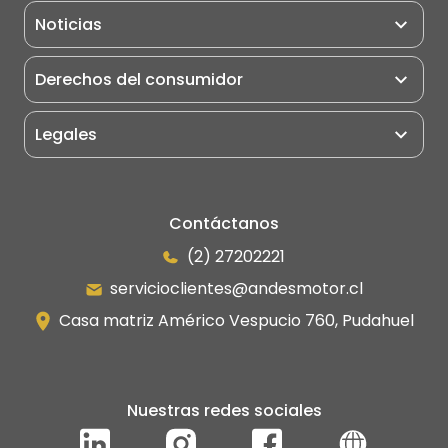
Motoniveladoras
Noticias
Rodillo Compactador
Derechos del consumidor
Camiones
Grúas
Legales
Portuarios
Eléctricos
Manipulador Telescópico
Contáctanos
(2) 27202221
servicioclientes@andesmotor.cl
Casa matriz Américo Vespucio 760, Pudahuel
Nuestras redes sociales