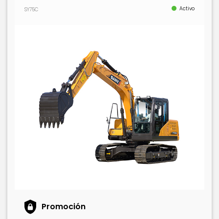
Activo
SY75C
Promoción