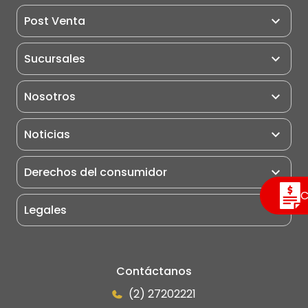
Tercera función
SI
Maquinarias
Post Venta
hidráulica
Miniexcavadoras
Post Venta
Sucursales
Excavadoras
Pauta de Matención
Retroexcavadoras
Nosotros
Puntos de Servicio
Cargadores Frontales
Motoniveladoras
Noticias
Rodillo Compactador
Derechos del consumidor
Camiones
C
Grúas
Legales
Portuarios
Eléctricos
Manipulador Telescópico
Contáctanos
(2) 27202221