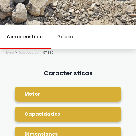
Caracteristicas
Galeria
Home
Excavadoras
SY135C
Caracteristicas
Motor
Motor
Capacidades
Capacidades
Dimensiones
Motor
Isuzu 4JJ1X